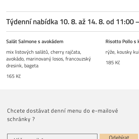
Týdenní nabídka 10. 8. až 14. 8. od 11:00 
Salát Salmone s avokádem
Risotto Pollo s
mix listových salátů, cherry rajčata,
rýže, kousky ku
avokádo, marinovaný losos, francouzský
185 Kč
dresink, bageta
165 Kč
Chcete dostávat denní menu do e-mailové
schránky ?
Odebírat